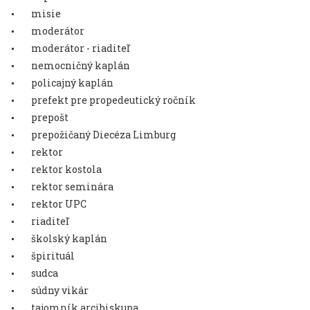
misie
moderátor
moderátor - riaditeľ
nemocničný kaplán
policajný kaplán
prefekt pre propedeutický ročník
prepošt
prepožičaný Diecéza Limburg
rektor
rektor kostola
rektor seminára
rektor UPC
riaditeľ
školský kaplán
špirituál
sudca
súdny vikár
tajomník arcibiskupa