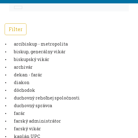
Filter
arcibiskup - metropolita
biskup, generálny vikár
biskupský vikár
archivár
dekan - farár
diakon
dôchodok
duchovný rehoľnej spoločnosti
duchovný správca
farár
farský administrátor
farský vikár
kaplán UPC