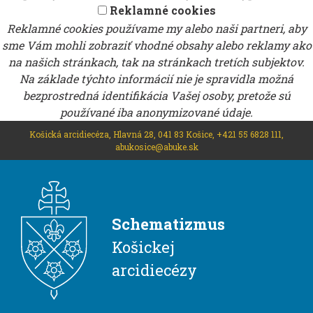
Reklamné cookies
Reklamné cookies používame my alebo naši partneri, aby
sme Vám mohli zobraziť vhodné obsahy alebo reklamy ako
na našich stránkach, tak na stránkach tretích subjektov.
Na základe týchto informácií nie je spravidla možná
bezprostredná identifikácia Vašej osoby, pretože sú
používané iba anonymizované údaje.
Košická arcidiecéza, Hlavná 28, 041 83 Košice, +421 55 6828 111,
abukosice@abuke.sk
Schematizmus
Košickej
arcidiecézy