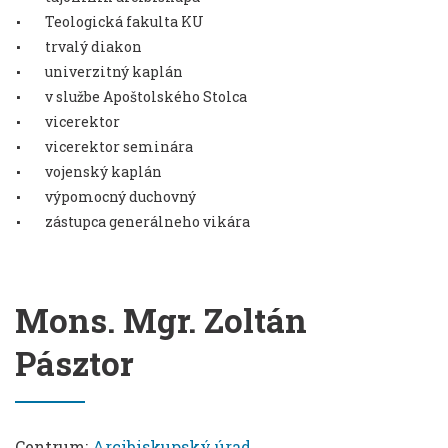
Teologická fakulta KU
trvalý diakon
univerzitný kaplán
v službe Apoštolského Stolca
vicerektor
vicerektor seminára
vojenský kaplán
výpomocný duchovný
zástupca generálneho vikára
Mons. Mgr. Zoltán
Pásztor
Centrum:
Arcibiskupský úrad