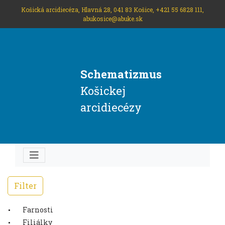
Košická arcidiecéza, Hlavná 28, 041 83 Košice, +421 55 6828 111,
abukosice@abuke.sk
Schematizmus
Košickej
arcidiecézy
Filter
Farnosti
Filiálky