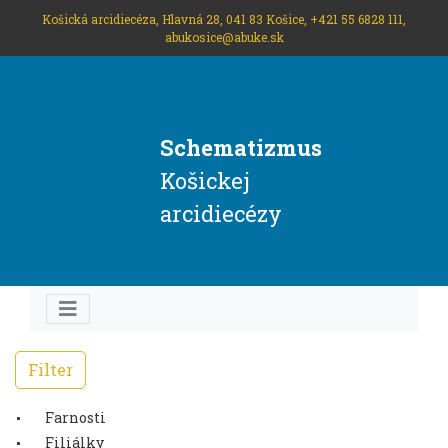
Košická arcidiecéza, Hlavná 28, 041 83 Košice, +421 55 6828 111,
abukosice@abuke.sk
Schematizmus
Košickej
arcidiecézy
Filter
Farnosti
Filiálky