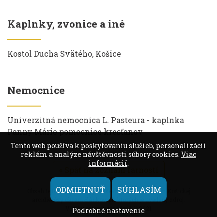
Kaplnky, zvonice a iné
Kostol Ducha Svätého, Košice
Nemocnice
Univerzitná nemocnica L. Pasteura - kaplnka
Panny Márie pomocnice kresťanov
Tento web používa k poskytovaniu služieb, personalizácii
reklám a analýze návštěvnosti súbory cookies.
Viac
informácií
.
« Späť na zoznam farností
ODMIETNUŤ
SÚHLASÍM
Obsah tejto webstránky je duševným vlastníctvom Košickej
arcidiecézy okrem článkov, pri ktorých je uvedený zdroj.
Všetky práva vyhradené © 2021
Podrobné nastavenie