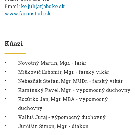
Email:
ke.juh(at)abuke.sk
www.farnostjuh.sk
Kňazi
Novotný Martin, Mgr. - farár
Miškovič Ľubomír, Mgr. - farský vikár
Nebesňák Štefan, Mgr. MUDr. - farský vikár
Kaminský Pavel, Mgr. - výpomocný duchovný
Kocúrko Ján, Mgr. MBA - výpomocný
duchovný
Valluš Juraj - výpomocný duchovný
Jurčišin Šimon, Mgr. - diakon