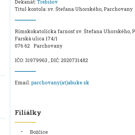
Dekanát:
Trebišov
Titul kostola: sv. Štefana Uhorského, Parchovany
Rímskokatolícka farnosť sv. Štefana Uhorského,
Farská ulica 174/1
076 62 Parchovany
IČO: 31979963 , DIČ: 2020731482
Email:
parchovany(at)abuke.sk
Filiálky
Božčice