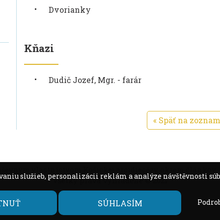
Dvorianky
Kňazi
Dudič Jozef, Mgr. - farár
« Späť na zoznam
uševným vlastníctvom Košickej arcidiecézy okrem článkov, p
aniu služieb, personalizácii reklám a analýze návštěvnosti súb
Všetky práva vyhradené © 2021
Podro
TNUŤ
SÚHLASÍM