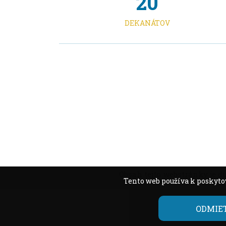
20
DEKANÁTOV
Obsah tejto webstránky je d
Tento web používa k poskytov
ODMIE