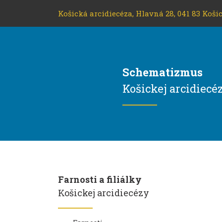
Košická arcidiecéza, Hlavná 28, 041 83 Košic
Schematizmus
Košickej arcidiecé
Farnosti a filiálky
Košickej arcidiecézy