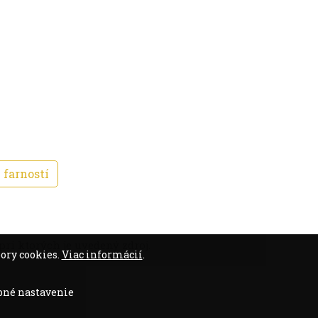
 farností
ri ktorých je uvedený zdroj.
ory cookies.
Viac informácií
.
bné nastavenie