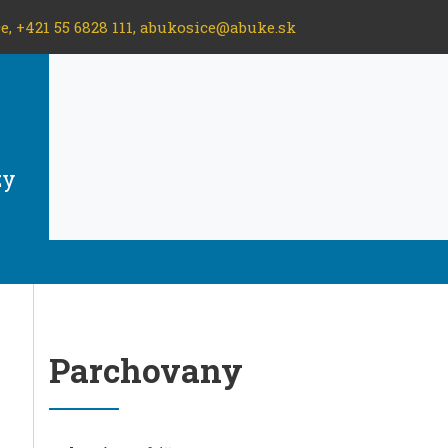
e, +421 55 6828 111,
abukosice@abuke.sk
zy
Parchovany