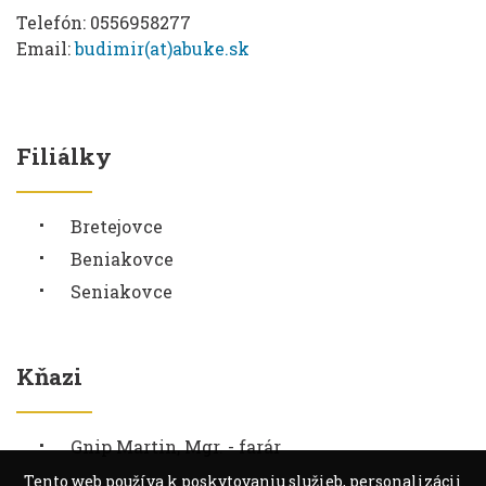
Telefón: 0556958277
Email:
budimir(at)abuke.sk
Filiálky
Bretejovce
Beniakovce
Seniakovce
Kňazi
Gnip Martin, Mgr. - farár
Tento web používa k poskytovaniu služieb, personalizácii