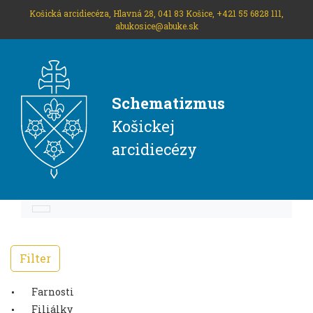
Košická arcidiecéza, Hlavná 28, 041 83 Košice, +421 55 6828 111,
abukosice@abuke.sk
Schematizmus
Košickej
arcidiecézy
Filter
Farnosti
Filiálky