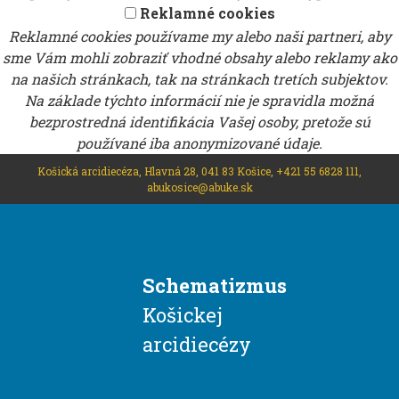
Reklamné cookies
Reklamné cookies používame my alebo naši partneri, aby
sme Vám mohli zobraziť vhodné obsahy alebo reklamy ako
na našich stránkach, tak na stránkach tretích subjektov.
Na základe týchto informácií nie je spravidla možná
bezprostredná identifikácia Vašej osoby, pretože sú
používané iba anonymizované údaje.
Košická arcidiecéza, Hlavná 28, 041 83 Košice, +421 55 6828 111,
abukosice@abuke.sk
Schematizmus
Košickej
arcidiecézy