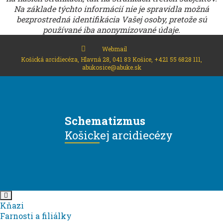
Na základe týchto informácií nie je spravidla možná
bezprostredná identifikácia Vašej osoby, pretože sú
používané iba anonymizované údaje.
Webmail
Košická arcidiecéza, Hlavná 28, 041 83 Košice, +421 55 6828 111,
abukosice@abuke.sk
Schematizmus
Košickej arcidiecézy
Kňazi
Farnosti a filiálky