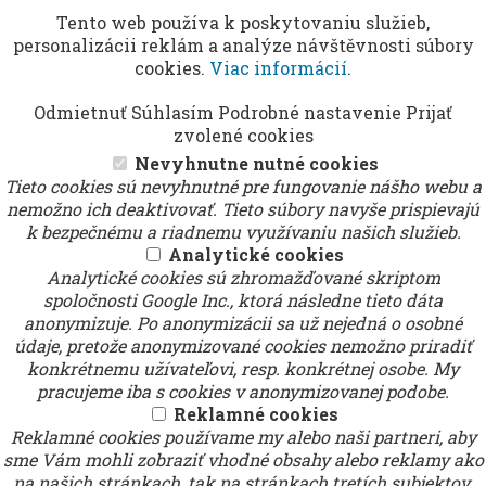
Tento web používa k poskytovaniu služieb,
personalizácii reklám a analýze návštěvnosti súbory
cookies.
Viac informácií
.
Odmietnuť
Súhlasím
Podrobné nastavenie
Prijať
zvolené cookies
Nevyhnutne nutné cookies
Tieto cookies sú nevyhnutné pre fungovanie nášho webu a
nemožno ich deaktivovať. Tieto súbory navyše prispievajú
k bezpečnému a riadnemu využívaniu našich služieb.
Analytické cookies
Analytické cookies sú zhromažďované skriptom
spoločnosti Google Inc., ktorá následne tieto dáta
anonymizuje. Po anonymizácii sa už nejedná o osobné
údaje, pretože anonymizované cookies nemožno priradiť
konkrétnemu užívateľovi, resp. konkrétnej osobe. My
pracujeme iba s cookies v anonymizovanej podobe.
Reklamné cookies
Reklamné cookies používame my alebo naši partneri, aby
sme Vám mohli zobraziť vhodné obsahy alebo reklamy ako
na našich stránkach, tak na stránkach tretích subjektov.