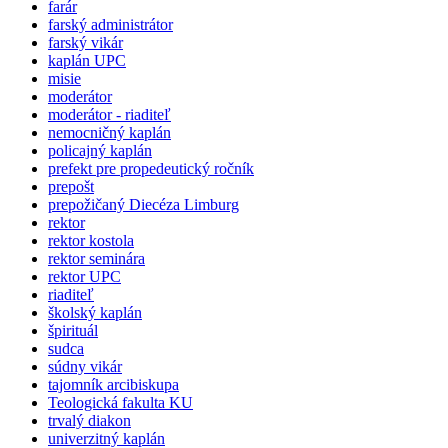
farár
farský administrátor
farský vikár
kaplán UPC
misie
moderátor
moderátor - riaditeľ
nemocničný kaplán
policajný kaplán
prefekt pre propedeutický ročník
prepošt
prepožičaný Diecéza Limburg
rektor
rektor kostola
rektor seminára
rektor UPC
riaditeľ
školský kaplán
špirituál
sudca
súdny vikár
tajomník arcibiskupa
Teologická fakulta KU
trvalý diakon
univerzitný kaplán