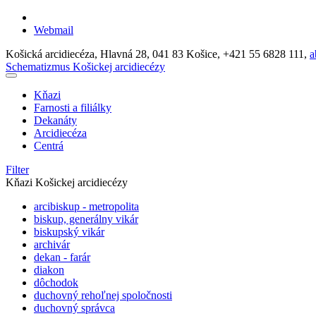
Webmail
Košická arcidiecéza, Hlavná 28, 041 83 Košice, +421 55 6828 111,
a
Schematizmus
Košickej arcidiecézy
Kňazi
Farnosti a filiálky
Dekanáty
Arcidiecéza
Centrá
Filter
Kňazi
Košickej arcidiecézy
arcibiskup - metropolita
biskup, generálny vikár
biskupský vikár
archivár
dekan - farár
diakon
dôchodok
duchovný rehoľnej spoločnosti
duchovný správca