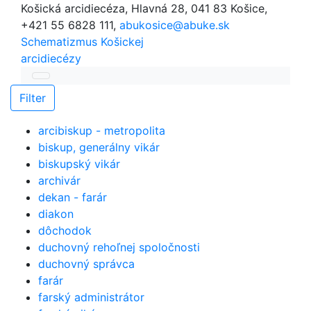
Košická arcidiecéza, Hlavná 28, 041 83 Košice,
+421 55 6828 111,
abukosice@abuke.sk
Schematizmus
Košickej
arcidiecézy
Filter
arcibiskup - metropolita
biskup, generálny vikár
biskupský vikár
archivár
dekan - farár
diakon
dôchodok
duchovný rehoľnej spoločnosti
duchovný správca
farár
farský administrátor