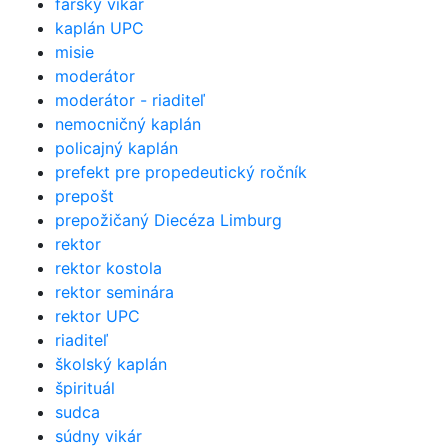
farský vikár
kaplán UPC
misie
moderátor
moderátor - riaditeľ
nemocničný kaplán
policajný kaplán
prefekt pre propedeutický ročník
prepošt
prepožičaný Diecéza Limburg
rektor
rektor kostola
rektor seminára
rektor UPC
riaditeľ
školský kaplán
špirituál
sudca
súdny vikár