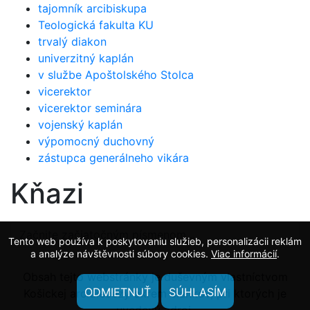
tajomník arcibiskupa
Teologická fakulta KU
trvalý diakon
univerzitný kaplán
v službe Apoštolského Stolca
vicerektor
vicerektor seminára
vojenský kaplán
výpomocný duchovný
zástupca generálneho vikára
Kňazi
Tento web používa k poskytovaniu služieb, personalizácii reklám
a analýze návštěvnosti súbory cookies.
Viac informácií
.
Obsah tejto webstránky je duševným vlastníctvom
ODMIETNUŤ
SÚHLASÍM
Košickej arcidiecézy okrem článkov, pri ktorých je