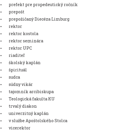
prefekt pre propedeutický ročník
prepošt
prepožičaný Diecéza Limburg
rektor
rektor kostola
rektor seminára
rektor UPC
riaditeľ
školský kaplán
špirituál
sudca
súdny vikár
tajomník arcibiskupa
Teologická fakulta KU
trvalý diakon
univerzitný kaplán
v službe Apoštolského Stolca
vicerektor